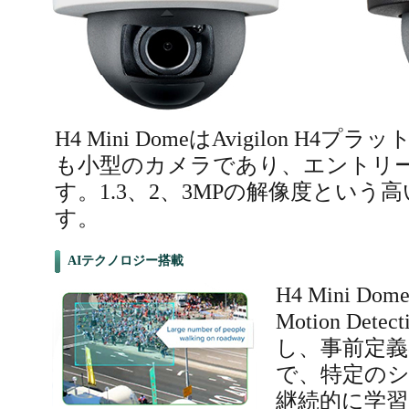
H4 Mini DomeはAvigilon H
も小型のカメラであり、エントリ
す。1.3、2、3MPの解像度という
す。
AIテクノロジー搭載
H4 Mini Do
Motion Det
し、事前定
で、特定の
継続的に学