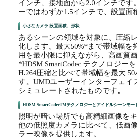
インチ、接地面から2.0インチで
ーではわずか1.5インチで、設置面積
小さなカメラ 設置面積、形状
あるシーンの領域を対象に、圧縮
化します。最大50%*まで帯域幅
用を最小限に抑えながら、高画質
*HDSM SmartCodec テクノ
H.264圧縮と比べて帯域幅を最大 
す。UMDユーザーインターフェイ
シミュレートされたものです。
HDSM SmartCodecTMテクノロジーとアイドルシーンモ
照明が暗い場所でも高精細画像を
他の低照度カメラに比べて、低画
ラー映像を提供します。