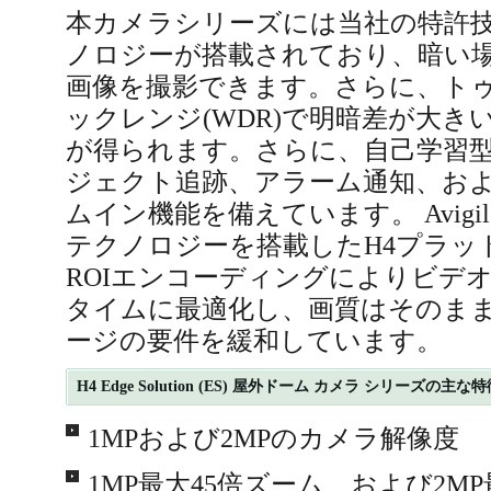
本カメラシリーズには当社の特許技術 Li
ノロジーが搭載されており、暗い
画像を撮影できます。さらに、ト
ックレンジ(WDR)で明暗差が大き
が得られます。さらに、自己学習
ジェクト追跡、アラーム通知、お
ムイン機能を備えています。 Avigilon H
テクノロジーを搭載したH4プラッ
ROIエンコーディングによりビデ
タイムに最適化し、画質はそのま
ージの要件を緩和しています。
H4 Edge Solution (ES) 屋外ドーム カメラ シリーズの主な
1MPおよび2MPのカメラ解像度
1MP最大45倍ズーム、および2MP