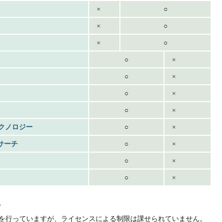
×
○
×
○
×
○
○
×
○
×
○
×
○
×
ch テクノロジー
○
×
サーチ
○
×
○
×
○
×
す。
数まで試験を行っていますが、ライセンスによる制限は課せられていません。