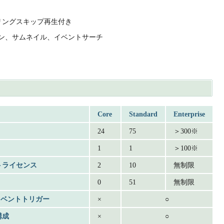
リングスキップ再生付き
ン、サムネイル、イベントサーチ
Core
Standard
Enterprise
24
75
＞300※
1
1
＞100※
トライセンス
2
10
無制限
0
51
無制限
tor™ イベントトリガー
×
○
構成
×
○