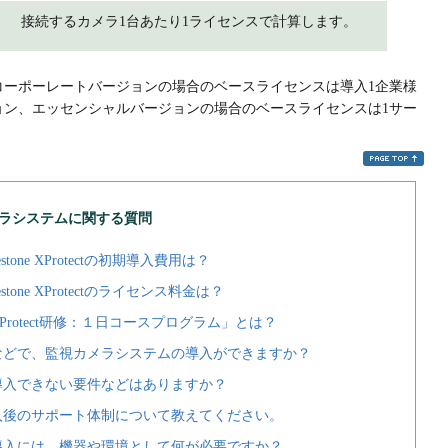
接続するカメラ1台あたり1ライセンスで計算します。
コーポーレートバージョンの場合のベースライセンスは導入1企業様
ョン、エッセンシャルバージョンの場合のベースライセンスは1サー
メラシステムに関する質問
tone XProtectの初期導入費用は？
tone XProtectのライセンス料金は？
Protect研修：１日コースプログラム」とは？
などで、監視カメラシステムの導入ができますか？
導入できない要件などはありますか？
入後のサポート体制について教えてください。
導入には、機器や環境として何が必要ですか？