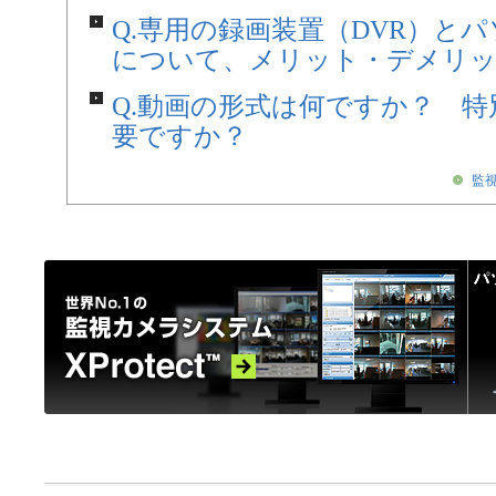
Q.専用の録画装置（DVR）と
について、メリット・デメリ
Q.動画の形式は何ですか？ 
要ですか？
監