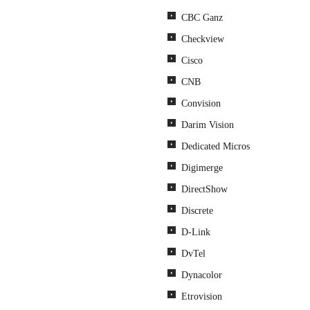
CBC Ganz
Checkview
Cisco
CNB
Convision
Darim Vision
Dedicated Micros
Digimerge
DirectShow
Discrete
D-Link
DvTel
Dynacolor
Etrovision