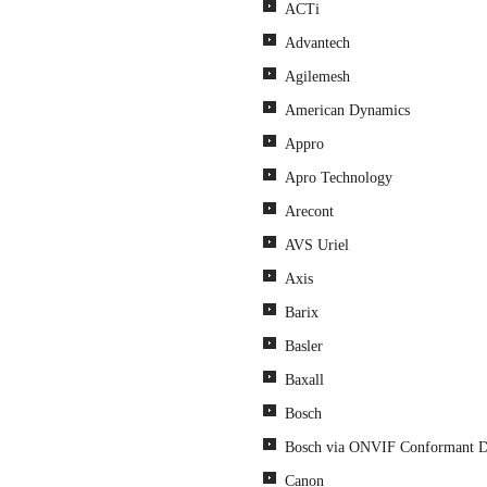
ACTi
Advantech
Agilemesh
American Dynamics
Appro
Apro Technology
Arecont
AVS Uriel
Axis
Barix
Basler
Baxall
Bosch
Bosch via ONVIF Conformant D
Canon