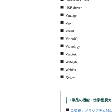
Universal Driver
USB driver
Vantage
Veo
Verint
VideoIQ
Videology
Vivotek
Webgate
Weldex
Xview
1.製品の機能・仕様/監視
Q.監視カメラシステムMile