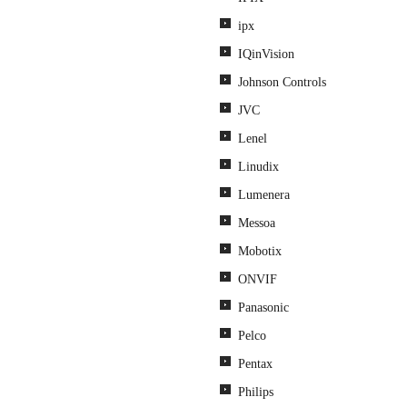
ipx
IQinVision
Johnson Controls
JVC
Lenel
Linudix
Lumenera
Messoa
Mobotix
ONVIF
Panasonic
Pelco
Pentax
Philips