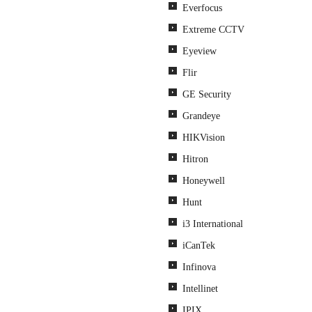
Everfocus
Extreme CCTV
Eyeview
Flir
GE Security
Grandeye
HIKVision
Hitron
Honeywell
Hunt
i3 International
iCanTek
Infinova
Intellinet
IPIX