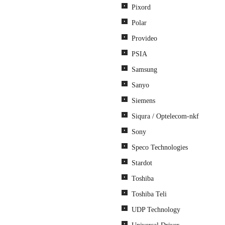
Pixord
Polar
Provideo
PSIA
Samsung
Sanyo
Siemens
Siqura / Optelecom-nkf
Sony
Speco Technologies
Stardot
Toshiba
Toshiba Teli
UDP Technology