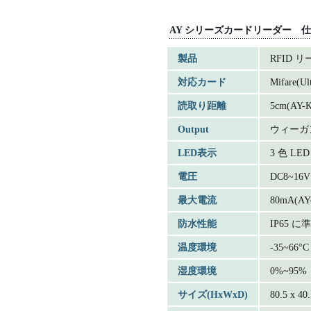
AY シリーズカードリーダー 
製品
RFID 
対応カード
Mifare(Ult
読取り距離
5cm(AY-K
Output
ウィーガン
LED表示
3 色 L
電圧
DC8~16V
最大電流
80mA(AY-
防水性能
IP65 に
温度環境
-35~66°C
湿度環境
0%~95%
サイズ(HxWxD)
80.5 x 40