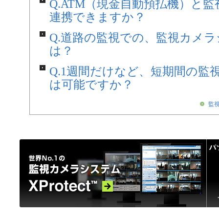
Q.ATM（現金自動預払機）と
連携できますか？
Q.道路の監視での、監視カメ
は？
Q.1週間だけなど、短期間の監
は可能ですか？
監