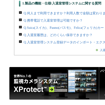
1.製品の機能・仕様/入退室管理システムに関する質問
Q.何人まで利用できますか？利用人数で金額は変わり
Q.携帯電話で入退室管理は可能ですか？
Q.Suica(スイカ)、Pasmo(パスモ)、Felica(フェ
Q.入退室履歴は、どのくらい保存できますか？
Q.入退室管理システム登録データのインポート・エク
入