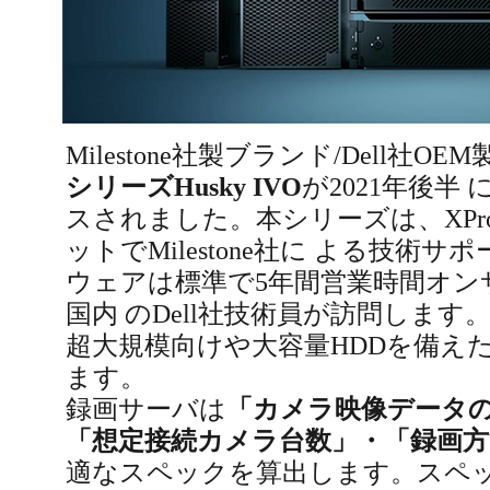
Milestone社製ブランド/Dell社O
シリーズHusky IVO
が2021年後半
スされました。本シリーズは、XPro
ットでMilestone社に よる技術
ウェアは標準で5年間営業時間オン
国内 のDell社技術員が訪問します
超大規模向けや大容量HDDを備え
ます。
録画サーバは
「カメラ映像データ
「想定接続カメラ台数」・「録画方
適なスペックを算出します。スペ