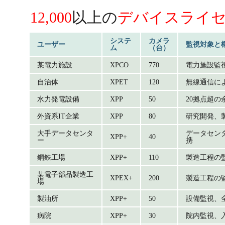
12,000
以上の
デバイスライ
システ
カメラ
ユーザー
監視対象と
ム
（台）
某電力施設
XPCO
770
電力施設監
自治体
XPET
120
無線通信に
水力発電設備
XPP
50
20拠点超
外資系IT企業
XPP
80
研究開発、
大手データセンタ
データセン
XPP+
40
ー
携
鋼鉄工場
XPP+
110
製造工程の
某電子部品製造工
XPEX+
200
製造工程の
場
製油所
XPP+
50
設備監視、
病院
XPP+
30
院内監視、