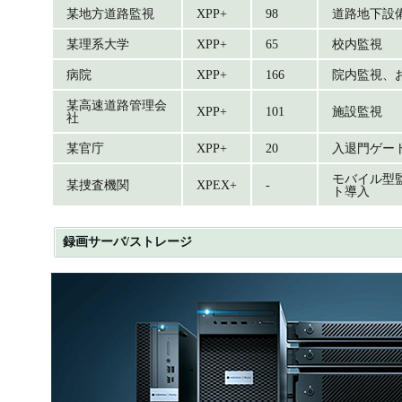
某地方道路監視
XPP+
98
道路地下設
某理系大学
XPP+
65
校内監視
病院
XPP+
166
院内監視、
某高速道路管理会
XPP+
101
施設監視
社
某官庁
XPP+
20
入退門ゲー
モバイル型
某捜査機関
XPEX+
-
ト導入
録画サーバ/ストレージ