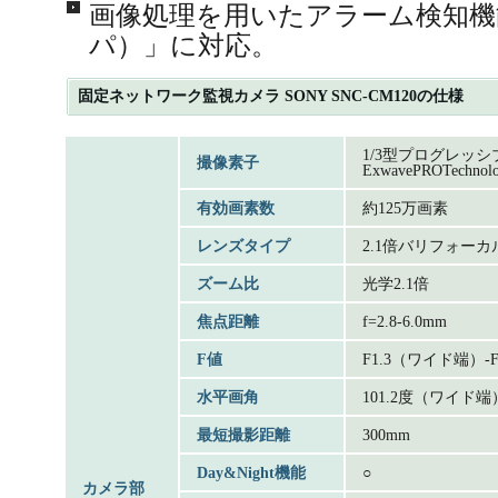
画像処理を用いたアラーム検知機能
パ）」に対応。
固定ネットワーク監視カメラ SONY SNC-CM120の仕様
1/3型プログレッ
撮像素子
ExwavePROTechnolo
有効画素数
約125万画素
レンズタイプ
2.1倍バリフォー
ズーム比
光学2.1倍
焦点距離
f=2.8-6.0mm
F値
F1.3（ワイド端）-
水平画角
101.2度（ワイド
最短撮影距離
300mm
Day&Night機能
○
カメラ部