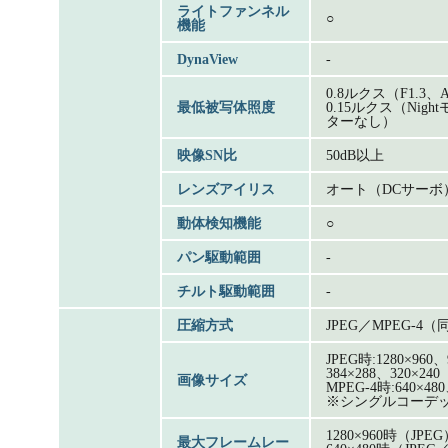
ライトファンネル
○
機能
DynaView
-
0.8ルクス（F1.3、A
最低被写体照度
0.15ルクス（Ni
ターなし）
映像SN比
50dB以上
レンズアイリス
オート（DCサーボ
動体検知機能
○
パン駆動範囲
-
チルト駆動範囲
-
圧縮方式
JPEG／MPEG-4
JPEG時:1280×960、
384×288、320×240
画像サイズ
MPEG-4時:640×480
※シングルコーデ
1280×960時（JPEG
最大フレームレー