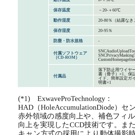
保存温度
－20-＋60℃
動作湿度
20-80％（結露な
保存湿度
20-95％
防塵・防水規格
-
SNCAudioUploadToo
付属ソフトウェア
SNCPrivacyMasking
（CD-ROM）
CustomHomepageInsta
落下防止用ワイヤー
書（冊子）×1、保証
付属品
イド、簡単設定ガイ
明書×1
(*1) ExwaveProTechnology：
HAD（HoleAccumulationDio
赤外領域の感度向上や、補色フィ
向上を実現したCCD技術です。ま
キャン方式の採用により動体撮影