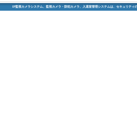
IP監視カメラシステム、監視カメラ・防犯カメラ、入退室管理システムは、セキュリティの