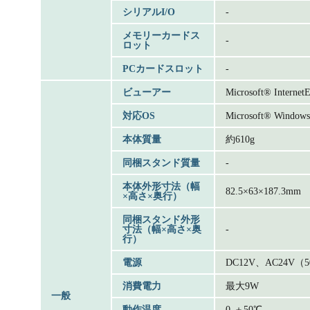
シリアルI/O
-
メモリーカードス
-
ロット
PCカードスロット
-
ビューアー
Microsoft® Internet
対応OS
Microsoft® Windo
本体質量
約610g
同梱スタンド質量
-
本体外形寸法（幅
82.5×63×187.3mm
×高さ×奥行）
同梱スタンド外形
寸法（幅×高さ×奥
-
行）
電源
DC12V、AC24V（5
消費電力
最大9W
一般
動作温度
0-＋50℃