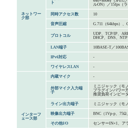
640×480時（JPE
ト
ルON）／15fps
ネットワー
同時アクセス数
10
ク部
音声圧縮
G.711（64kbps）、
UDP、TCP/IP、A
プロトコル
DHCP、DNS、NTP
LAN端子
10BASE-T／100BA
IPv6対応
-
ワイヤレスLAN
-
内蔵マイク
-
ミニジャック（モ
外部マイク入力端
プラグインパワー方
子
推奨負荷インピーダン
ライン出力端子
ミニジャック（モノ
映像出力端子
BNC（1Vp-p、7
インターフ
ェース部
その他I/O
センサーIN×1、ア