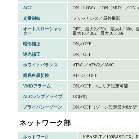
AGC
ON（LOW）／ON（MID）／ON（
光量制御
フリッカレス／屋外撮影
オートスローシャッ
OFF、最大2／30s、最大4／30s、
ター
最大10／30s、最大16／30s
暗部補正
ON／OFF
逆光補正
ON／OFF
ホワイトバランス
ATW1／ATW2／AWC
簡易白黒切換
AUTO／OFF
VMDアラーム
ON／OFF、4エリア設定可能
ALCレンズドライブ
DC駆動
プライバシーゾーン
ON／OFF（ゾーン設定最大8か所
ネットワーク部
ネットワーク
10BASE-T／100BASE-TX