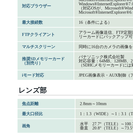
Windows®InternetExplorer
対応ブラウザー
（対応OSが、Microsoft®Wi
Microsoft®InternetExplor
最大接続数
16（条件による）
アラーム画像送信、FTP定期
FTPクライアント
リーカードにバックアップ可
マルチスクリーン
同時に16台のカメラの画像
パナソニック株式会社製
推奨SDメモリーカード
対応容量：64MB、128MB、25
（別売り）
（SDHCメモリーカードに
iモード対応
JPEG画像表示・AUX制御
レンズ部
焦点距離
2.8mm～10mm
最大口径比
1：1.3（WIDE）～1：3.1（
水平 27.7°（TELE）～100.
画角
垂直 20.8°（TELE）～73.