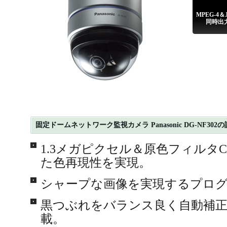
MPEG-4＆
同時出
固定ドームネットワーク監視カメラ Panasonic DG-NF302
1.3メガピクセル＆原色フィルタ
た色再現性を実現。
シャープな画像を実現するプロ
黒つぶれをバランス良く自動補正
載。