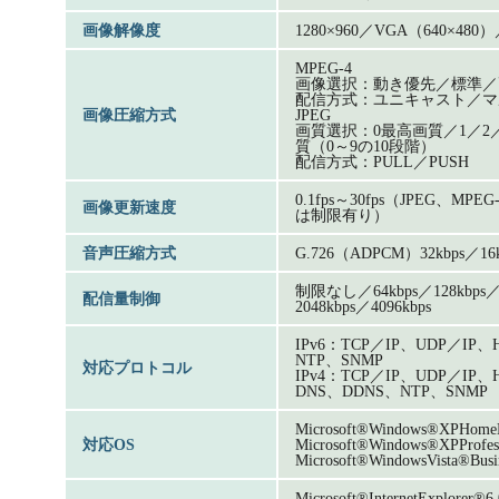
画像解像度
1280×960／VGA（640×480
MPEG-4
画像選択：動き優先／標準／
配信方式：ユニキャスト／マ
画像圧縮方式
JPEG
画質選択：0最高画質／1／2／
質（0～9の10段階）
配信方式：PULL／PUSH
0.1fps～30fps（JPEG、
画像更新速度
は制限有り）
音声圧縮方式
G.726（ADPCM）32kbps／16k
制限なし／64kbps／128kbps／2
配信量制御
2048kbps／4096kbps
IPv6：TCP／IP、UDP／IP
NTP、SNMP
対応プロトコル
IPv4：TCP／IP、UDP／IP
DNS、DDNS、NTP、SNMP
Microsoft®Windows®XPHo
対応OS
Microsoft®Windows®XPPro
Microsoft®WindowsVista®
Microsoft®InternetExplor