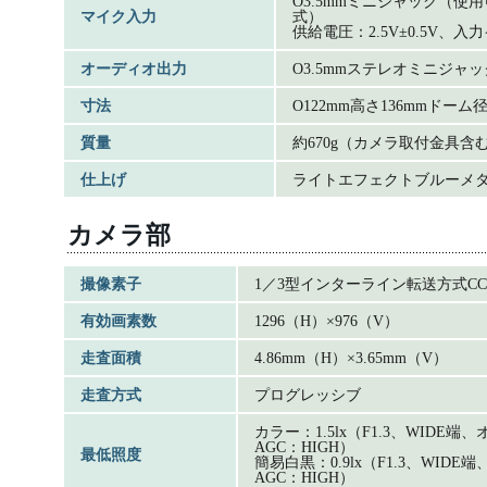
O3.5mmミニジャック（
マイク入力
式）
供給電圧：2.5V±0.5V、入
オーディオ出力
O3.5mmステレオミニジ
寸法
O122mm高さ136mmドーム径
質量
約670g（カメラ取付金具含
仕上げ
ライトエフェクトブルーメタ
カメラ部
撮像素子
1／3型インターライン転送方式CC
有効画素数
1296（H）×976（V）
走査面積
4.86mm（H）×3.65mm（V）
走査方式
プログレッシブ
カラー：1.5lx（F1.3、WIDE
AGC：HIGH）
最低照度
簡易白黒：0.9lx（F1.3、WID
AGC：HIGH）