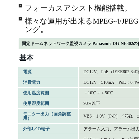
フォーカスアシスト機能搭載。
様々な運用が出来るMPEG-4/J
ング。
固定ドームネットワーク監視カメラ Panasonic DG-NF302
基本
電源
DC12V、PoE（IEEE802.3a
消費電力
DC12V：510mA、PoE：6
使用温度範囲
－10℃～＋50℃
使用湿度範囲
90%以下
モニター出力（画角調整
VBS：1.0V［P-P］／75
用）
外部I／O端子
アラーム入力、アラーム出力