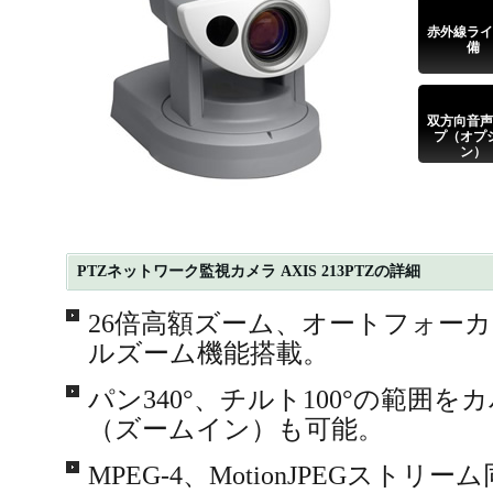
赤外線ライ
備
双方向音声
プ（オプ
ン）
PTZネットワーク監視カメラ AXIS 213PTZの詳細
26倍高額ズーム、オートフォーカ
ルズーム機能搭載。
パン340°、チルト100°の範囲
（ズームイン）も可能。
MPEG-4、MotionJPEGストリ