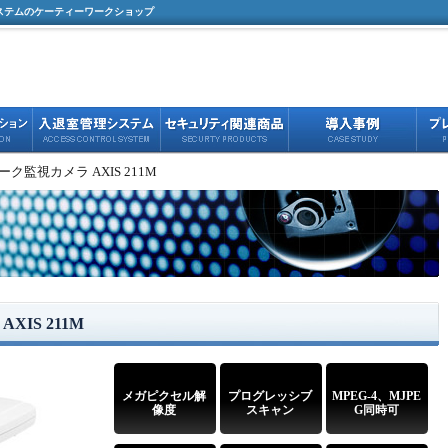
ステムのケーティーワークショップ
ク監視カメラ AXIS 211M
IS 211M
メガピクセル解
プログレッシブ
MPEG-4、MJPE
像度
スキャン
G同時可