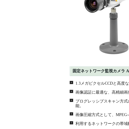
固定ネットワーク監視カメラ AXI
1.3メガピクセルCCDと高
画像認証に最適な、高精細画
プログレッシブスキャン方式
能。
画像圧縮方式として、MPEG-4
利用するネットワークの帯域