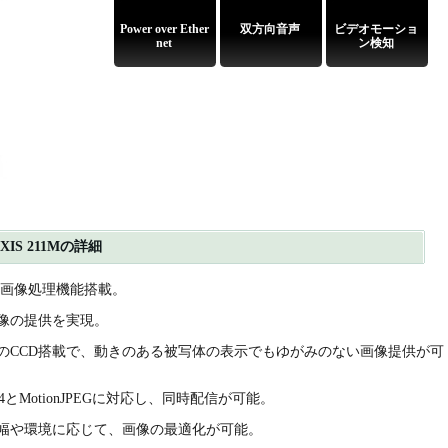
Power over Ether
双方向音声
ビデオモーショ
net
ン検知
S 211Mの詳細
度な画像処理機能搭載。
像の提供を実現。
のCCD搭載で、動きのある被写体の表示でもゆがみのない画像提供が可
とMotionJPEGに対応し、同時配信が可能。
幅や環境に応じて、画像の最適化が可能。