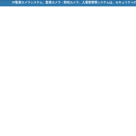
IP監視カメラシステム、監視カメラ・防犯カメラ、入退室管理システムは、セキュリティの