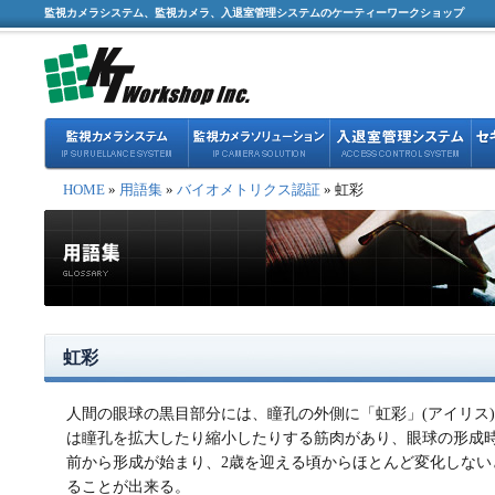
監視カメラシステム、監視カメラ、入退室管理システムのケーティーワークショップ
HOME
»
用語集
»
バイオメトリクス認証
» 虹彩
虹彩
人間の眼球の黒目部分には、瞳孔の外側に「虹彩」(アイリス
は瞳孔を拡大したり縮小したりする筋肉があり、眼球の形成
前から形成が始まり、2歳を迎える頃からほとんど変化しない
ることが出来る。