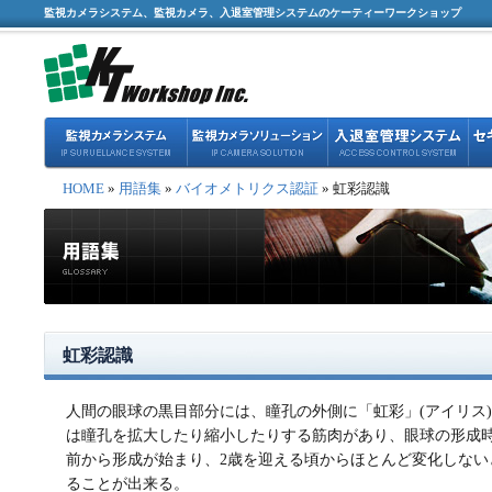
監視カメラシステム、監視カメラ、入退室管理システムのケーティーワークショップ
HOME
»
用語集
»
バイオメトリクス認証
» 虹彩認識
虹彩認識
人間の眼球の黒目部分には、瞳孔の外側に「虹彩」(アイリス
は瞳孔を拡大したり縮小したりする筋肉があり、眼球の形成
前から形成が始まり、2歳を迎える頃からほとんど変化しない
ることが出来る。