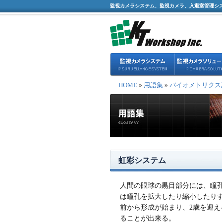
監視カメラシステム、監視カメラ、入退室管理シ
HOME
»
用語集
»
バイオメトリクス
虹彩システム
人間の眼球の黒目部分には、瞳孔
は瞳孔を拡大したり縮小したり
前から形成が始まり、2歳を迎
ることが出来る。