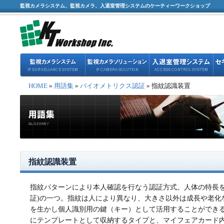
監視カメラシステム、監視カメラ、入退室管理システムのケーティーワークショップ
HOME
»
用語集
»
バイオメトリクス認証
» 指紋認識装置
指紋認識装置
指紋パターンにより本人確認を行なう認証方式。人体の特長を
証)の一つ。指紋は人により異なり、大きさ以外は成長や老化
を生かし個人識別用の鍵（キー）として活用することができ
にテンプレートとして収納するタイプと、マイフェアカード内