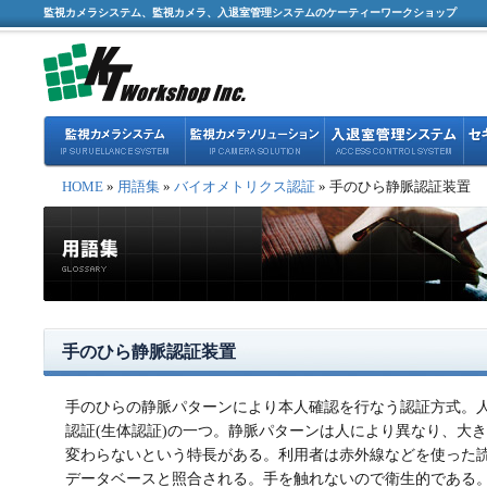
監視カメラシステム、監視カメラ、入退室管理システムのケーティーワークショップ
HOME
»
用語集
»
バイオメトリクス認証
» 手のひら静脈認証装置
手のひら静脈認証装置
手のひらの静脈パターンにより本人確認を行なう認証方式。
認証(生体認証)の一つ。静脈パターンは人により異なり、大
変わらないという特長がある。利用者は赤外線などを使った
データベースと照合される。手を触れないので衛生的である