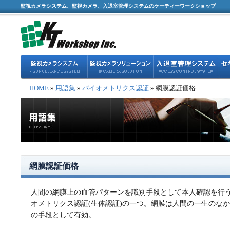
監視カメラシステム、監視カメラ、入退室管理システムのケーティーワークショップ
HOME
»
用語集
»
バイオメトリクス認証
» 網膜認証価格
網膜認証価格
人間の網膜上の血管パターンを識別手段として本人確認を行
オメトリクス認証(生体認証)の一つ。網膜は人間の一生のな
の手段として有効。