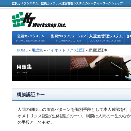
監視カメラシステム、監視カメラ、入退室管理システムのケーティーワークショップ
HOME
»
用語集
»
バイオメトリクス認証
» 網膜認証キー
網膜認証キー
人間の網膜上の血管パターンを識別手段として本人確認を行
オメトリクス認証(生体認証)の一つ。網膜は人間の一生のな
の手段として有効。