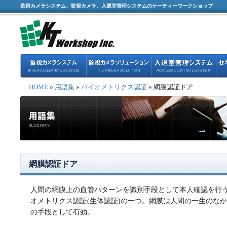
監視カメラシステム、監視カメラ、入退室管理システムのケーティーワークショップ
HOME
»
用語集
»
バイオメトリクス認証
» 網膜認証ドア
網膜認証ドア
人間の網膜上の血管パターンを識別手段として本人確認を行
オメトリクス認証(生体認証)の一つ。網膜は人間の一生のな
の手段として有効。