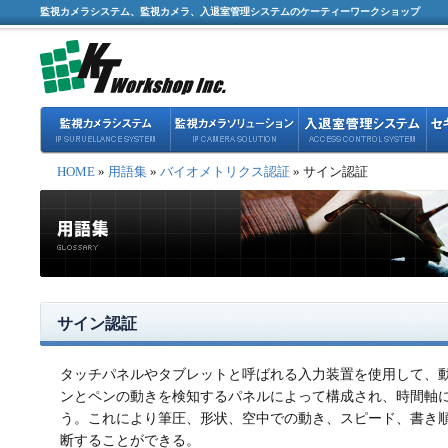
監視カメラシステム、監視カメラ、入退室管理システムのケーティーワークショップ
HOME
»
用語集
»
バイオメトリクス認証
» サイン認証
サイン認証
タッチパネルやタブレットと呼ばれる入力装置を使用して、
ンとペンの動きを検知するパネルによって構成され、時間軸に
う。これにより筆圧、形状、空中での動き、スピード、書き
断することができる。