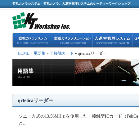
監視カメラシステム、監視カメラ、入退室管理システムのケーティーワークショップ
HOME
»
用語集
»
非接触カード
» qrfelicaリーダー
qrfelicaリーダー
ソニー方式の13.56MHｚを使用した非接触型ICカード（Fel
と。