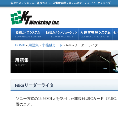
監視カメラシステム、監視カメラ、入退室管理システムのケーティーワークショップ
HOME
»
用語集
»
非接触カード
» felicaリーダーライタ
felicaリーダーライタ
ソニー方式の13.56MHｚを使用した非接触型ICカード（Fel
置のこと。