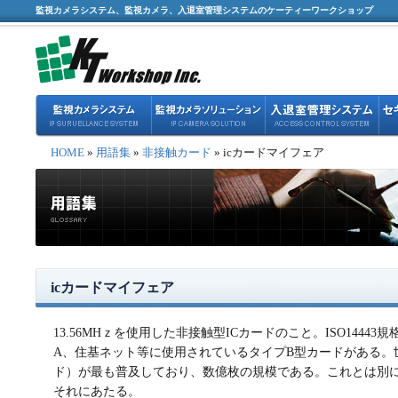
監視カメラシステム、監視カメラ、入退室管理システムのケーティーワークショップ
HOME
»
用語集
»
非接触カード
» icカードマイフェア
icカードマイフェア
13.56MHｚを使用した非接触型ICカードのこと。ISO14443
A、住基ネット等に使用されているタイプB型カードがある。
ド）が最も普及しており、数億枚の規模である。これとは別にSo
それにあたる。