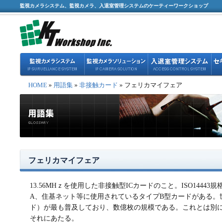
監視カメラシステム、監視カメラ、入退室管理システムのケーティーワークショップ
HOME
»
用語集
»
非接触カード
» フェリカマイフェア
フェリカマイフェア
13.56MHｚを使用した非接触型ICカードのこと。ISO14443
A、住基ネット等に使用されているタイプB型カードがある。
ド）が最も普及しており、数億枚の規模である。これとは別にSo
それにあたる。