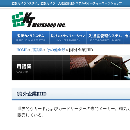
監視カメラシステム、監視カメラ、入退室管理システムのケーティーワークショップ
HOME
»
用語集
»
その他全般
» [海外企業]HID
[海外企業]HID
世界的なカードおよびカードリーダーの専門メーカー。磁気カ
販売している。