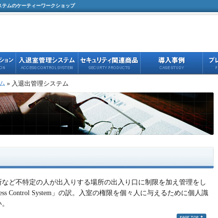
ステムのケーティーワークショップ
ム
» 入退出管理システム
所など不特定の人が出入りする場所の出入り口に制限を加え管理をし
s Control System」の訳。入室の権限を個々人に与えるために個人識
い。