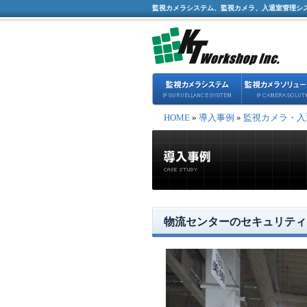
監視カメラシステム、監視カメラ、入退室管理シ
HOME
»
導入事例
»
監視カメラ・入
物流センターのセキュリティ（Net2