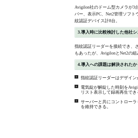
Avigilon社のドーム型カメラが3台
バー、表示PC、Net2管理ソフト
紋認証デバイス計8台。
3.導入時に比較検討した他社シ
指紋認証リーダーを接続でき、
もあったが、AvigilonとNet
4.導入への課題は解決されたか
指紋認証リーダーはデザイン
電気錠が解錠した時刻をAvigil
リスト表示して録画再生でき
サーバーと共にコントローラ
を維持できる。