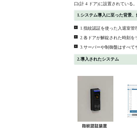
口(計 4 ドア)に設置されている
1.システム導入に至った背景
1.指紋認証を使った入退室管
2.各ドアが解錠された時刻
3.サーバーや制御盤はすべ
2.導入されたシステム