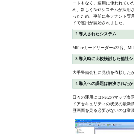
ートもなく、運用に使われていた
め、新しくNet2システムが採
ったため、事前に各テナント専
ドで運用が開始されました。
2.導入されたシステム
Mifareカードリーダーx22台、M
3.導入時に比較検討した他社シ
大手警備会社に見積を依頼したが
4.導入への課題は解決されたか
日々の運用にはNet2のマップ
ドアセキュリティの状況の最新
歴画面を見る必要がないのは業