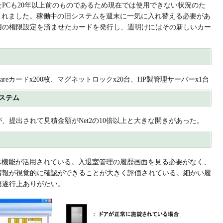
PCも20年以上前のものであるため現在では使用できない状況のた
用されました。稼働中の旧システムを週末に一気に入れ替える必要があ
用の権限設定を済ませたカードを発行し、週明けにはその新しいカー
ifareカードx200枚、マグネットロックx20台、HP製管理サーバーx1台
ステム
、提出されて見積金額がNet2の10倍以上と大きな開きがあった。
表示機能が活用されている。入退室管理の履歴画面を見る必要がなく、
情報が視覚的に確認ができることが大きく評価されている。細かい履
務遂行上ありがたい。