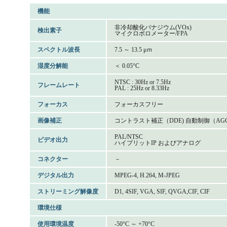
機能
非冷却酸化バナジウム(VOx)
検出素子
マイクロボロメーター/FPA
スペクトル波長
7.5 ～ 13.5 μｍ
湿度分解能
＜ 0.05°C
NTSC : 30Hz or 7.5Hz
フレームレート
PAL : 25Hz or 8.33Hz
フォーカス
フォーカスフリー
画像補正
コントラスト補正（DDE) 自動制御（AGC
PAL/NTSC
ビデオ出力
ハイブリットIP およびアナログ
コネクター
－
デジタル出力
MPEG-4, H.264, M-JPEG
ストリーミング解像度
D1, 4SIF, VGA, SIF, QVGA,CIF, CIF
環境仕様
使用環境温度
-50°C ～ +70°C