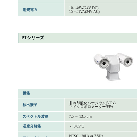
10～46W(24V DC)
消費電力
15～51VA(24V AC)
PTシリーズ
機能
非冷却酸化バナジウム(VOx)
検出素子
マイクロボロメーター/FPA
スペクトル波長
7.5 ～ 13.5 μｍ
湿度分解能
＜ 0.05°C
NTSC : 30Hz or 7.5Hz