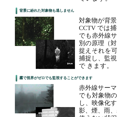
背景に紛れた対象物も逃しません
対象物が背景
CCTV で
でも赤外線
別の原理（対
捉えそれを
捕捉し、監
で きます。
霧で視界がゼロでも監視することができます
赤外線サー
でも対象物
し、映像化す
影、煙、雨、