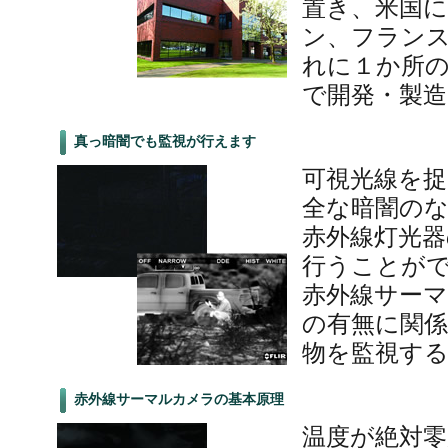
置き、米国に
ン、フラン
れに１か所
で開発・製
真っ暗闇でも監視が行えます
可視光線を
全な暗闇の
赤外線灯光
行うことが
赤外線サー
の有無に関
物を監視す
赤外線サーマルカメラの基本原理
温度が絶対零度