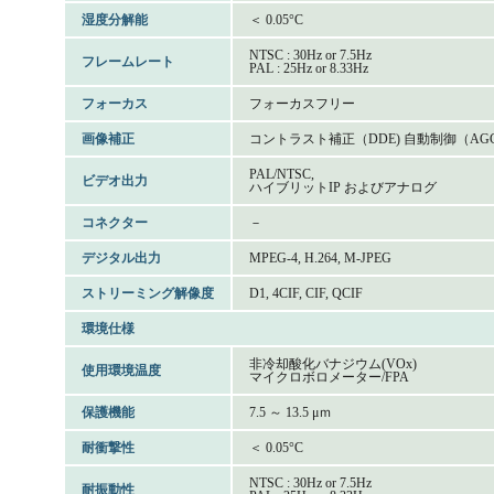
湿度分解能
＜ 0.05°C
NTSC : 30Hz or 7.5Hz
フレームレート
PAL : 25Hz or 8.33Hz
フォーカス
フォーカスフリー
画像補正
コントラスト補正（DDE) 自動制御（AGC
PAL/NTSC,
ビデオ出力
ハイブリットIP およびアナログ
コネクター
－
デジタル出力
MPEG-4, H.264, M-JPEG
ストリーミング解像度
D1, 4CIF, CIF, QCIF
環境仕様
非冷却酸化バナジウム(VOx)
使用環境温度
マイクロボロメーター/FPA
保護機能
7.5 ～ 13.5 μｍ
耐衝撃性
＜ 0.05°C
NTSC : 30Hz or 7.5Hz
耐振動性