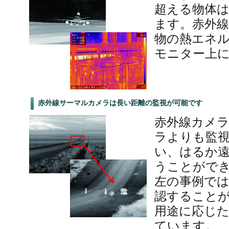
超える物体
ます。赤外
物の熱エネ
モニター上
赤外線サーマルカメラは長い距離の監視が可能です
赤外線カメラ
ラよりも監
い、はるか
うことがで
左の事例では
認することが
用途に応じ
ています。