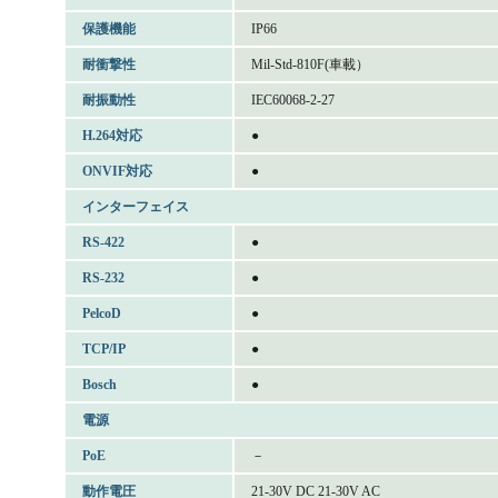
保護機能
IP66
耐衝撃性
Mil-Std-810F(車載）
耐振動性
IEC60068-2-27
H.264対応
●
ONVIF対応
●
インターフェイス
RS-422
●
RS-232
●
PelcoD
●
TCP/IP
●
Bosch
●
電源
PoE
－
動作電圧
21-30V DC 21-30V AC