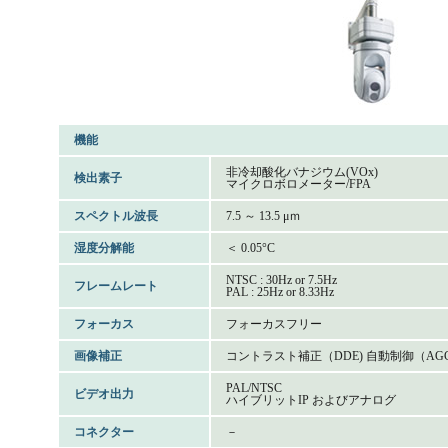
機能
非冷却酸化バナジウム(VOx)
検出素子
マイクロボロメーター/FPA
スペクトル波長
7.5 ～ 13.5 μｍ
湿度分解能
＜ 0.05°C
NTSC : 30Hz or 7.5Hz
フレームレート
PAL : 25Hz or 8.33Hz
フォーカス
フォーカスフリー
画像補正
コントラスト補正（DDE) 自動制御（AGC
PAL/NTSC
ビデオ出力
ハイブリットIP およびアナログ
コネクター
－