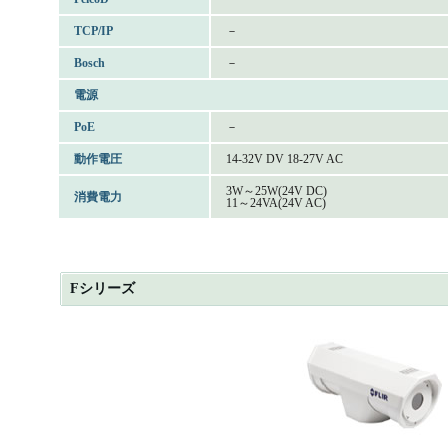
TCP/IP
－
Bosch
－
電源
PoE
－
動作電圧
14-32V DV 18-27V AC
3W～25W(24V DC)
消費電力
11～24VA(24V AC)
Fシリーズ