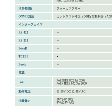
PAL : 25Hz or 8.33Hz
H.264対応
フォーカスフリー
ONVIF対応
コントラスト補正（DDE) 自動制御（AGC
インターフェイス
RS-422
－
RS-232
－
PelcoD
－
TCP/IP
●
Bosch
－
電源
PoE IEEE 802.3af-2003
PoE
PoE+ IEEE 802.3at-2009
動作電圧
11-56V DC 12-38V AC
5W(24V DC)
消費電力
8VA(24V AC)