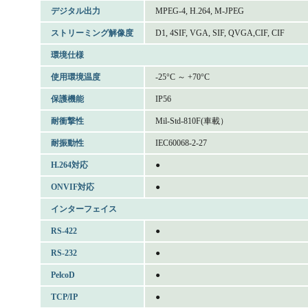
デジタル出力
MPEG-4, H.264, M-JPEG
ストリーミング解像度
D1, 4SIF, VGA, SIF, QVGA,CIF, CIF
環境仕様
使用環境温度
-25°C ～ +70°C
保護機能
IP56
耐衝撃性
Mil-Std-810F(車載）
耐振動性
IEC60068-2-27
H.264対応
●
ONVIF対応
●
インターフェイス
RS-422
●
RS-232
●
PelcoD
●
TCP/IP
●