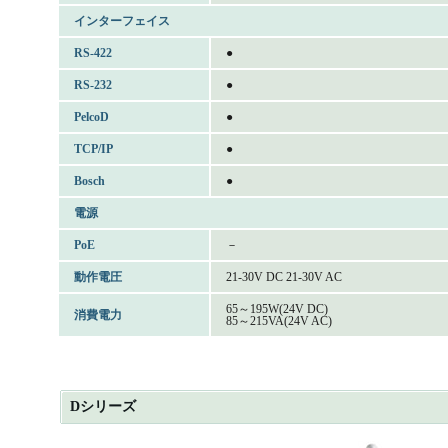
インターフェイス
RS-422
●
RS-232
●
PelcoD
●
TCP/IP
●
Bosch
●
電源
PoE
－
動作電圧
21-30V DC 21-30V AC
65～195W(24V DC)
消費電力
85～215VA(24V AC)
Dシリーズ