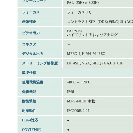
フレームレート
PAL : 25Hz or 8.33Hz
フォーカス
フォーカスフリー
画像補正
コントラスト補正（DDE) 自動制御（AGC
PAL/NTSC
ビデオ出力
ハイブリットIP およびアナログ
コネクター
－
デジタル出力
MPEG-4, H.264, M-JPEG
ストリーミング解像度
D1, 4SIF, VGA, SIF, QVGA,CIF, CIF
環境仕様
使用環境温度
-40°C ～ +70°C
保護機能
IP66
耐衝撃性
Mil-Std-810F(車載）
耐振動性
IEC60068-2-27
H.264対応
●
ONVIF対応
●