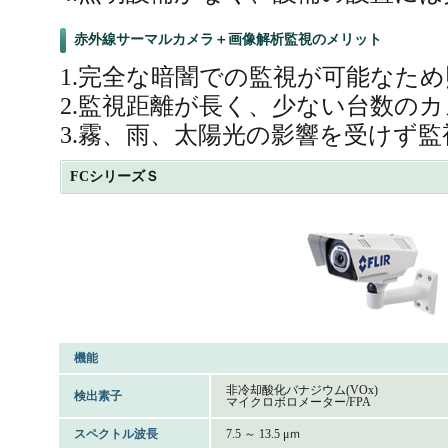
赤外線サーマルカメラ＋画像解析監視のメリット
1.完全な暗闇での監視が可能なた
2.監視距離が長く、少ない台数の
3.霧、雨、太陽光の影響を受けず
FCシリーズＳ
機能
非冷却酸化バナジウム(VOx)
検出素子
マイクロボロメーター/FPA
スペクトル波長
7.5 ～ 13.5 μｍ