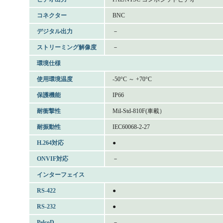
コネクター
BNC
デジタル出力
－
ストリーミング解像度
－
環境仕様
使用環境温度
-50°C ～ +70°C
保護機能
IP66
耐衝撃性
Mil-Std-810F(車載）
耐振動性
IEC60068-2-27
H.264対応
●
ONVIF対応
－
インターフェイス
RS-422
●
RS-232
●
PelcoD
－