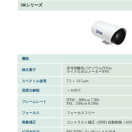
SRシリーズ
機能
非冷却酸化バナジウム(VOx)
検出素子
マイクロボロメーター/FPA
スペクトル波長
7.5 ～ 13.5 μｍ
湿度分解能
＜ 0.05°C
NTSC : 30Hz or 7.5Hz
フレームレート
PAL : 25Hz or 8.33Hz
フォーカス
フォーカスフリー
画像補正
コントラスト補正（DDE) 自動制御（AGC
ビデオ出力
PAL/NTSC コンポジットビデオ