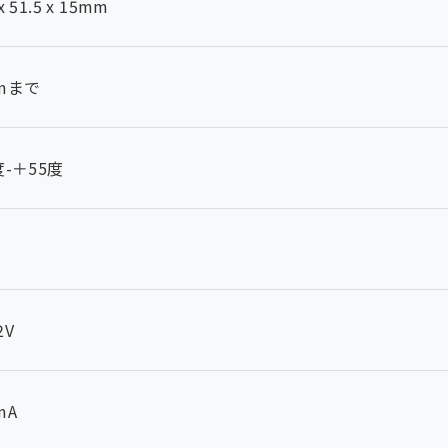
x 51.5 x 15mm
0mまで
度-＋55度
2V
mA