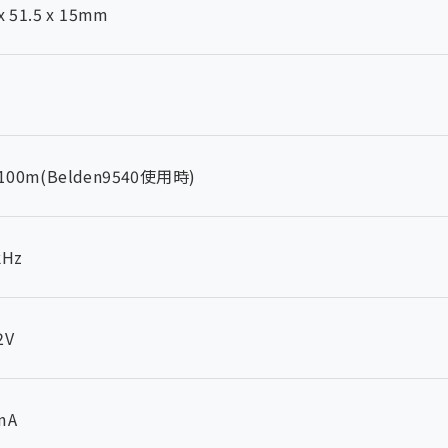
x 51.5 x 15mm
00m(Belden9540使用時)
kHz
2V
mA